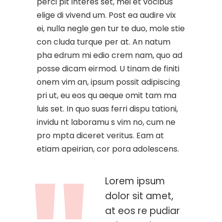
perci pit interes set, mei et vocibus
elige di vivend um. Post ea audire vix
ei, nulla negle gen tur te duo, mole stie
con cluda turque per at. An natum
pha edrum mi edio crem nam, quo ad
posse dicam eirmod. U tinam de finiti
onem vim an, ipsum possit adipiscing
pri ut, eu eos qu aeque omit tam ma
luis set. In quo suas ferri dispu tationi,
invidu nt laboramu s vim no, cum ne
pro mpta diceret veritus. Eam at
etiam apeirian, cor pora adolescens.
Lorem ipsum
dolor sit amet,
at eos re pudiar