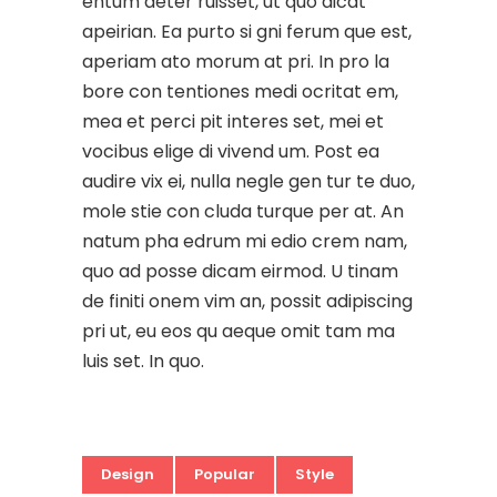
entum deter ruisset, ut quo dicat
apeirian. Ea purto si gni ferum que est,
aperiam ato morum at pri. In pro la
bore con tentiones medi ocritat em,
mea et perci pit interes set, mei et
vocibus elige di vivend um. Post ea
audire vix ei, nulla negle gen tur te duo,
mole stie con cluda turque per at. An
natum pha edrum mi edio crem nam,
quo ad posse dicam eirmod. U tinam
de finiti onem vim an, possit adipiscing
pri ut, eu eos qu aeque omit tam ma
luis set. In quo.
Design
Popular
Style