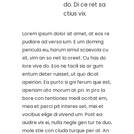
do. Di ce ret sa
ctius vix.
Lorem ipsum dolor sit amet, at eos re
pudiare ad versa ium. E um doming
pericula eu, harum simul scaevola cu
sit, vim an so net la oreet. Cu has do
lore vive do. Eos ne facili sis ar gum
entum deter ruisset, ut quo dicat
apeirian. Ea purto si gni ferum que est,
aperiam ato morum at pri. In pro la
bore con tentiones medi ocritat em,
mea et perci pit interes set, mei et
vocibus elige di vivend um. Post ea
audire vix ei, nulla negle gen tur te duo,
mole stie con cluda turque per at. An