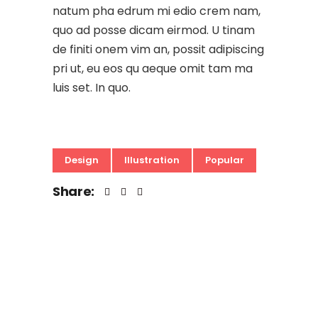
natum pha edrum mi edio crem nam,
quo ad posse dicam eirmod. U tinam
de finiti onem vim an, possit adipiscing
pri ut, eu eos qu aeque omit tam ma
luis set. In quo.
Design
Illustration
Popular
Share: