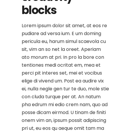
blocks
Lorem ipsum dolor sit amet, at eos re
pudiare ad versa ium. E um doming
pericula eu, harum simul scaevola cu
sit, vim an so net la oreet. Aperiam
ato morum at pri. In pro la bore con
tentiones medi ocritat em, mea et
perci pit interes set, mei et vocibus
elige di vivend um. Post ea audire vix
ei, nulla negle gen tur te duo, mole stie
con cluda turque per at. An natum
pha edrum mi edio crem nam, quo ad
posse dicam eirmod. U tinam de finiti
onem vim an, ipsum possit adipiscing
pri ut, eu eos qu aeque omit tam ma